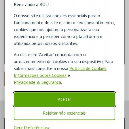
Bem-vindo à BOL!
O nosso site utiliza cookies essenciais para o
15
16
17
18
19
20
21
funcionamento do site e, com o seu consentimento,
cookies que nos ajudam a personalizar a sua
22
23
24
25
26
27
28
experiência e a perceber como a plataforma é
utilizada pelos nossos visitantes.
29
30
1
2
3
4
5
Ao clicar em "Aceitar" concorda com o
armazenamento de cookies no seu dispositivo. Para
saber mais consulte a nossa
Política de Cookies
,
Informações Sobre Cookies
e
ANTERIOR
Privacidade & Segurança
.
Aceitar
PASSO
- SESSÃO
Rejeitar não essenciais
Escolha a sessão pretendida
Gerir Preferências