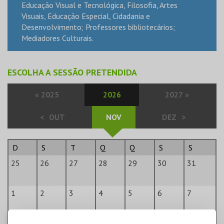
Educação Visual e Tecnológica, Filosofia, Artes
Visuais, Educação Especial, Cidadania e
Desenvolvimento; Professores bibliotecários;
Mediadores Culturais.
ESCOLHA A SESSÃO PRETENDIDA
«
2025
2026
2027
»
<
OUT
NOV
DEZ
>
D
S
T
Q
Q
S
S
25
26
27
28
29
30
31
1
2
3
4
5
6
7
8
9
10
11
12
13
14