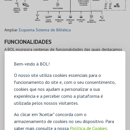
Ampliar
Esquema Sistema de Bilhética
FUNCIONALIDADES
A BOL incorpora centenas de funcionalidades das quais destacamos
as seguintes:
Bem-vindo à BOL!
Portal de Venda na Internet
Venda de Bilhetes
O nosso site utiliza cookies essenciais para o
Emissão de Convites
funcionamento do site e, com o seu consentimento,
Gestão de Clientes e Mailing
cookies que nos ajudam a personalizar a sua
Gestão de Reservas
experiência e a perceber como a plataforma é
Promoções, Concursos
Realização de Inquéritos
utilizada pelos nossos visitantes.
Controlo de Acessos Digital (códigos de barras, RFID)
Mapas de Controlo de Gestão
Ao clicar em "Aceitar" concorda com o
Mapas de Apoio à Decisão
armazenamento de cookies no seu dispositivo. Para
Gestão de Permissões de Utilizadores
saber mais consulte a nossa
Política de Cookies
,