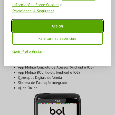
Desenho das Salas
Informações Sobre Cookies
e
Gestão de Espetáculos
Privacidade & Segurança
.
Gestão de Vouchers
Gestão de Cartões de Espectador, Pontos ou de Época
Gestão de Assinaturas, Passes e Packs
Aceitar
Venda de Produtos e Merchandising
Gestão de Stocks e Armazéns
Classificações Desportivas
Rejeitar não essenciais
Acreditação e Check-In
Vendas na página de Facebook
Gerir Preferências
Eventos com bilhetes digitais ocultos (anti-revenda)
Visualização de Salas em 360º
Salas Virtuais de Streaming 4K
App Mobile Controlo de Acessos (Android e IOS)
App Mobile BOL Tickets (Android e IOS)
Quiosques Digitais de Venda
Sistema de Faturação integrado
Ajuda Online