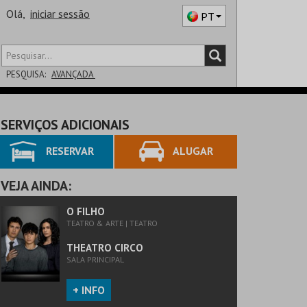
Olá,
iniciar sessão
PT
PESQUISA:
AVANÇADA
DISTRITO
SERVIÇOS ADICIONAIS
SALA
RESERVAR
ALUGAR
VEJA AINDA:
O FILHO
TEATRO & ARTE | TEATRO
THEATRO CIRCO
SALA PRINCIPAL
+ INFO