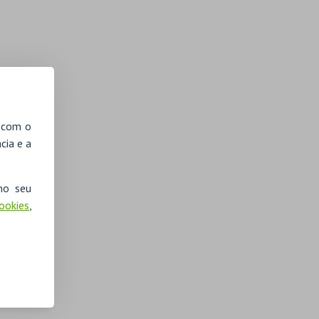
, com o
cia e a
no seu
Cookies
,