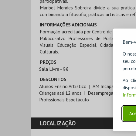
participativas.
Maribel Mendes Sobreira divide a sua prática 
combinando a filosofia, práticas artísticas e ref
INFORMAÇÕES ADICIONAIS
Formação acreditada por Centro de Formação.
Público-alvo Professores de Português, Hist
Bem-v
Visuais, Educação Especial, Cidadania e Des
Culturais.
O noss
seu co
PREÇOS
perceb
Sala Livre - 9€
DESCONTOS
Ao cl
Alunos Ensino Artístico
AM Incapacidade Mul
disp
Crianças até 12 anos
Desempregados
Est
Inform
Profissionais Espetáculo
Ace
LOCALIZAÇÃO