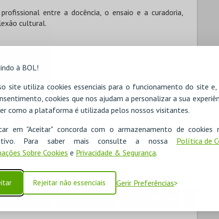
profissional entre a docência, o ensaio e a curadoria,
lexão cultural.
ória, Educação Visual e Tecnológica, Filosofia, Artes
indo à BOL!
envolvimento; Professores bibliotecários; Mediadores
o site utiliza cookies essenciais para o funcionamento do site e
nsentimento, cookies que nos ajudam a personalizar a sua experiên
er como a plataforma é utilizada pelos nossos visitantes.
icar em "Aceitar" concorda com o armazenamento de cookies 
tiuso
Cartão ISIC
Cartão Jovem
ositivo. Para saber mais consulte a nossa
Política de 
udante
Maiores de 65 anos
Pentágono
ações Sobre Cookies
e
Privacidade & Segurança
.
itar
Rejeitar não essenciais
Gerir Preferências
RESERVAR HOTEL
ALUGAR VIATURA