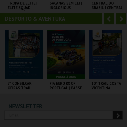
o
t
TROPA DE ELITE |
SACANAS SEM LEI |
CENTRAL DO
ELITE SQUAD -
INGLORIOUS
BRASIL | CENTRAL
r
e
CICLO CLÁSSICOS
BASTERDS
STATION - CICLO
DO BRASIL
CLÁSSICOS DO
DESPORTO & AVENTURA
A
S
BRASIL
CAPITÓLIO.
CAPITÓLIO.
CAPITÓLIO.
n
e
t
g
MAIS INFO
MAIS INFO
MAIS INFO
e
u
COMPRAR
COMPRAR
COMPRAR
r
i
i
n
o
t
7º CONSILCAR
FIA EURO RX OF
10º TRAIL COSTA
OEIRAS TRAIL
PORTUGAL | PASSE
VICENTINA
r
e
3 DIAS
FÁBRICA DA
CIRCUITO DE
SANTIAGO DO
NEWSLETTER
PÓLVORA
LOUSADA
CACÉM E SINES
MAIS INFO
MAIS INFO
MAIS INFO