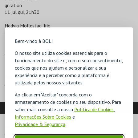
gnration
11 jul qui, 21h30
Hedvig Mollestad Trio
gnration
12 jul, sex, 21h30
Bem-vindo à BOL!
Amaro Freitas Trio
O nosso site utiliza cookies essenciais para o
Theatro Circo
funcionamento do site e, com o seu consentimento,
13 jul, sáb, 21h30
cookies que nos ajudam a personalizar a sua
experiência e a perceber como a plataforma é
PREÇO
utilizada pelos nossos visitantes.
Aquisição (50,00€)
Ao clicar em "Aceitar" concorda com o
armazenamento de cookies no seu dispositivo. Para
LOCALIZAÇÃO
saber mais consulte a nossa
Política de Cookies
,
Informações Sobre Cookies
e
Privacidade & Segurança
.
MORADA
Avenida da Liberdade, 697
