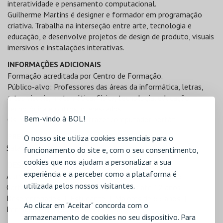
interatividade e pensamento computacional.
Guilherme Martins é designer e formador em programação
criativa. Trabalha na interseção entre arte, tecnologia e
educação, e desenvolve projetos de design de produto, visuais
imersivos e instalações interativas.
INFORMAÇÕES ADICIONAIS
Formação acreditada por Centro de Formação.
Público-alvo: Professores das áreas da informática, letras,
artes visuais, matemática, física, tecnologia, educação
tecnológica e outros interessados.
Bem-vindo à BOL!
Os participantes devem trazer computador portátil.
PREÇOS
O nosso site utiliza cookies essenciais para o
Sala Livre - 9€
funcionamento do site e, com o seu consentimento,
cookies que nos ajudam a personalizar a sua
DESCONTOS
experiência e a perceber como a plataforma é
Alunos Ensino Artístico
AM Incapacidade Multiuso
utilizada pelos nossos visitantes.
Cartão ISIC
Cartão Jovem
Crianças até 12 anos
Desempregados
Estudante
Maiores de 65 anos
Ao clicar em "Aceitar" concorda com o
Pentágono
Profissionais Espetáculo
armazenamento de cookies no seu dispositivo. Para