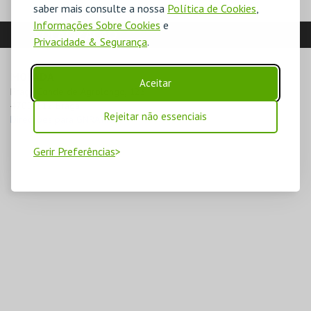
saber mais consulte a nossa
Política de Cookies
,
Informações Sobre Cookies
e
LOCALIZAÇÃO
Privacidade & Segurança
.
MORADA
Aceitar
Praça Conde de Agrolongo, 123

4700-312 Braga
Rejeitar não essenciais
Direcções para GNRATION
Gerir Preferências