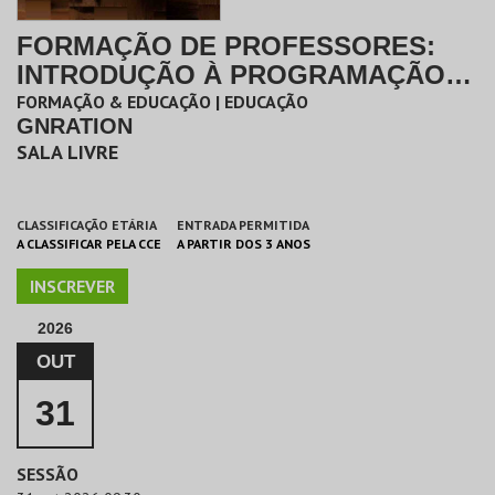
FORMAÇÃO DE PROFESSORES:
INTRODUÇÃO À PROGRAMAÇÃO
CRIATIVA COM P5.JS
FORMAÇÃO & EDUCAÇÃO | EDUCAÇÃO
GNRATION
SALA LIVRE
CLASSIFICAÇÃO ETÁRIA
ENTRADA PERMITIDA
A CLASSIFICAR PELA CCE
A PARTIR DOS 3 ANOS
INSCREVER
2026
OUT
31
SESSÃO