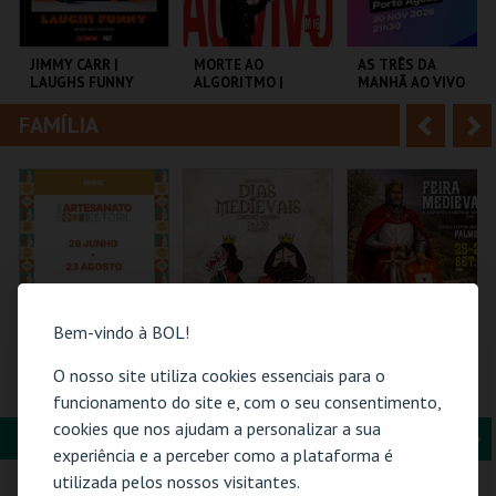
i
n
o
t
JIMMY CARR |
MORTE AO
AS TRÊS DA
LAUGHS FUNNY
ALGORITMO |
MANHÃ AO VIVO
r
e
DANIEL DUNCAN
EM PORTUGAL
FAMÍLIA
A
S
COLISEU DE LISBOA
TEATRO DA
COLISEU PORTO
COMUNA
AGEAS
n
e
t
g
MAIS INFO
MAIS INFO
MAIS INFO
e
u
COMPRAR
COMPRAR
COMPRAR
r
i
i
n
Bem-vindo à BOL!
o
t
O nosso site utiliza cookies essenciais para o
61ª FEIRA DE
BANQUETE | DIAS
FEIRA MEDIEVAL DE
ARTESANATO DO
MEDIEVAIS EM
PALMELA 2026
funcionamento do site e, com o seu consentimento,
r
e
ESTORIL
CASTRO MARIM
cookies que nos ajudam a personalizar a sua
2026
FORMAÇÃO & EDUCAÇÃO
A
S
FIARTIL
VILA DE CASTRO
CASTELO E CENTRO
experiência e a perceber como a plataforma é
MARIM
HIST.
n
e
utilizada pelos nossos visitantes.