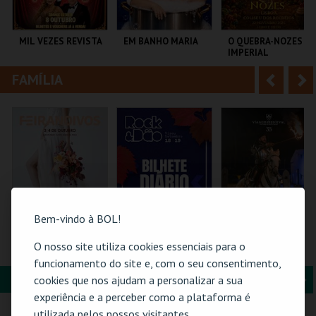
i
n
o
t
MIL VEZES REVISTA
EM BANHO MARIA
O QUEBRA-NOZES |
IMPERIAL
r
e
HERITAGE BALLET |
CLASSIC STAGE
FAMÍLIA
A
S
TEATRO POLITEAMA
C CULTURAL
COLISEU DE LISBOA
ANTÓNIO ALEIXO
n
e
t
g
MAIS INFO
MAIS INFO
MAIS INFO
e
u
COMPRAR
COMPRAR
COMPRAR
r
i
i
n
Bem-vindo à BOL!
o
t
FEIRANOIVOS
ROCK & DÃO | 18
O GRANDE
O nosso site utiliza cookies essenciais para o
SETEMBRO
TORNEIO - PELO
r
e
funcionamento do site e, com o seu consentimento,
TRONO
PORTUCALENSE
FORMAÇÃO & EDUCAÇÃO
A
S
cookies que nos ajudam a personalizar a sua
EUROPARQUE
VISEU
SANTA MARIA DA
experiência e a perceber como a plataforma é
FEIRA
n
e
utilizada pelos nossos visitantes.