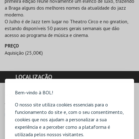
primeira edição reúne novamente um elenco de luxo, trazendo
a Braga alguns dos melhores nomes da atualidade do jazz
moderno.
O Julho é de Jazz tem lugar no Theatro Circo e no gnration,
estando disponíveis 50 passes gerais semanais que dão
acesso ao programa de música e cinema.
PREÇO
Aquisição (25,00€)
LOCALIZAÇÃO
Bem-vindo à BOL!
MORADA
Avenida da Liberdade, 697

O nosso site utiliza cookies essenciais para o
4710-251 Braga
funcionamento do site e, com o seu consentimento,
Direcções para Faz Cultura
cookies que nos ajudam a personalizar a sua
experiência e a perceber como a plataforma é
utilizada pelos nossos visitantes.